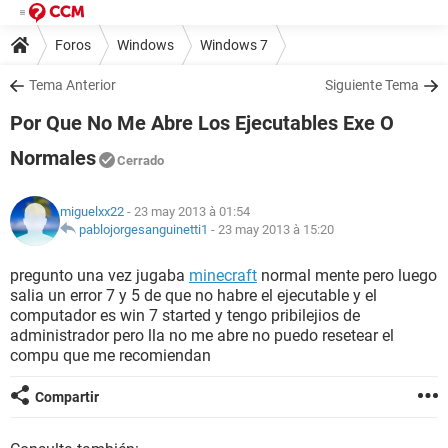
Foros
Windows
Windows 7
Tema Anterior
Siguiente Tema
Por Que No Me Abre Los Ejecutables Exe O
Normales
Cerrado
miguelxx22
- 23 may 2013 à 01:54
pablojorgesanguinetti1
-
23 may 2013 à 15:20
pregunto una vez jugaba
minecraft
normal mente pero luego
salia un error 7 y 5 de que no habre el ejecutable y el
computador es win 7 started y tengo pribilejios de
administrador pero lla no me abre no puedo resetear el
compu que me recomiendan
Compartir