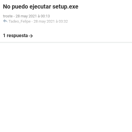
No puedo ejecutar setup.exe
troste
-
28 may 2021 à 00:13
Tadeo_Felipe
-
28 may 2021 à 03:32
1 respuesta