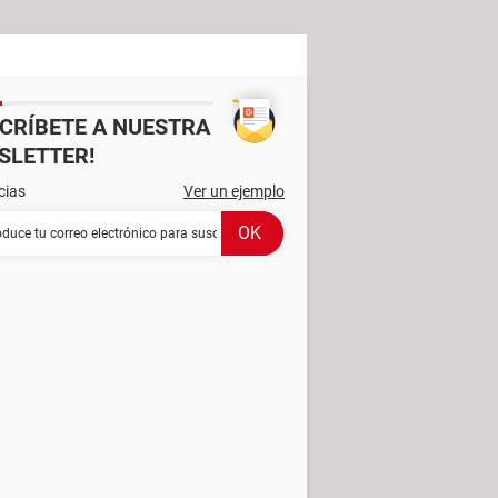
SCRÍBETE A NUESTRA
SLETTER!
cias
Ver un ejemplo