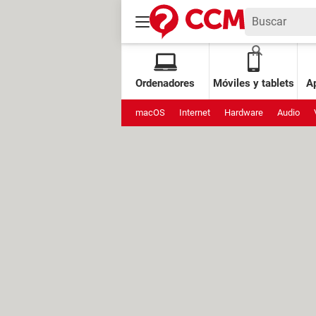
Ordenadores
Móviles y tablets
Ap
macOS
Internet
Hardware
Audio