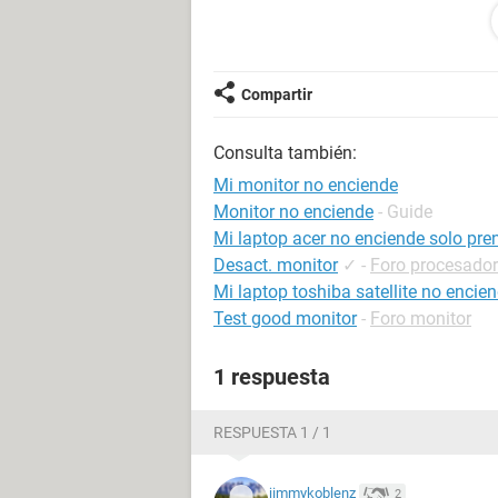
ENCENDERLA HASTA QUE AGARRE 
NEGRO Y YA NO PASO NADA, EL FO
NADA Y CUANDO LO APAGO EL MO
ayudenme
Compartir
Consulta también:
Mi monitor no enciende
Monitor no enciende
- Guide
Mi laptop acer no enciende solo pre
Desact. monitor
✓
-
Foro procesador
Mi laptop toshiba satellite no encie
Test good monitor
-
Foro monitor
1 respuesta
RESPUESTA 1 / 1
jimmykoblenz
2