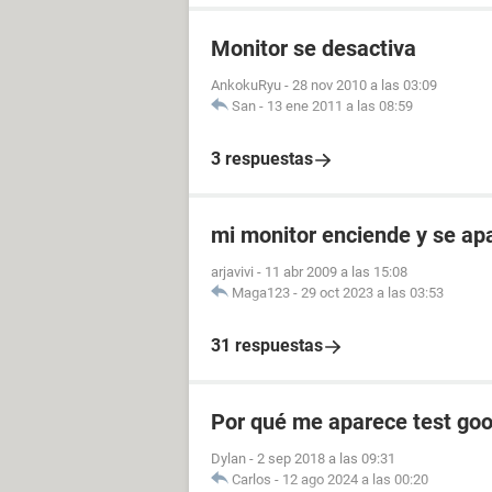
Monitor se desactiva
AnkokuRyu
-
28 nov 2010 a las 03:09
San
-
13 ene 2011 a las 08:59
3 respuestas
mi monitor enciende y se a
arjavivi
-
11 abr 2009 a las 15:08
Maga123
-
29 oct 2023 a las 03:53
31 respuestas
Por qué me aparece test goo
Dylan
-
2 sep 2018 a las 09:31
Carlos
-
12 ago 2024 a las 00:20