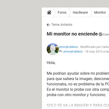
Foros
Hardware
Monitor
Tema Anterior
Mi monitor no enciende
Cer
jimmykoblenz
- Modificado por Carlo
jimmykoblenz
-
18 may 2013 a la
Hola,
Me podrian ayudar sobre mi problem
para que saliera la imagen, descone
funcionaba, no es problema de la PC
Es el monitor lo probe con otra com
probe con otro monitor y funciono;
SOLO SE VA LA IMAGEN Y PARA Q