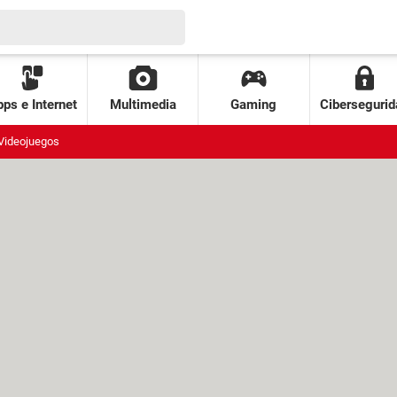
ps e Internet
Multimedia
Gaming
Cibersegurid
Videojuegos