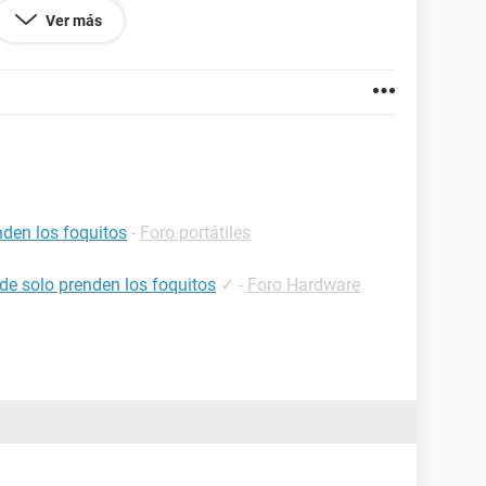
IMAGEN, Y DE UN MOMENTO SE QUEDO EN
Ver más
CO ESTA BIEN ESTA EN AZUL, NO PARPADEA NI
NITOR PASA AL OTRO COLOR NARANJA,
porfavor
nden los foquitos
-
Foro portátiles
nde solo prenden los foquitos
✓
-
Foro Hardware