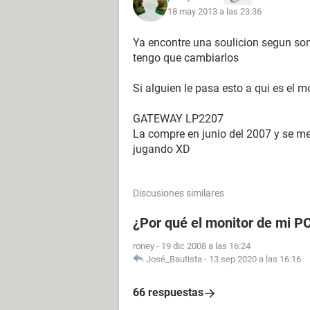
18 may 2013 a las 23:36
Ya encontre una soulicion segun son
tengo que cambiarlos
Si alguien le pasa esto a qui es el 
GATEWAY LP2207
La compre en junio del 2007 y se m
jugando XD
Discusiones similares
¿Por qué el monitor de mi P
roney
-
19 dic 2008 a las 16:24
José_Bautista
-
13 sep 2020 a las 16:16
66 respuestas