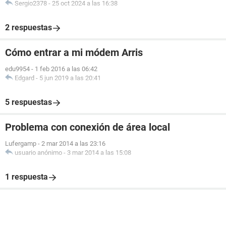
Sergio2378
-
25 oct 2024 a las 16:38
2 respuestas
Cómo entrar a mi módem Arris
edu9954
-
1 feb 2016 a las 06:42
Edgard
-
5 jun 2019 a las 20:41
5 respuestas
Problema con conexión de área local
Lufergamp
-
2 mar 2014 a las 23:16
usuario anónimo
-
3 mar 2014 a las 15:08
1 respuesta