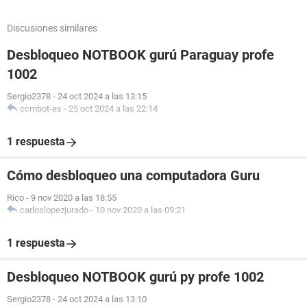
Discusiones similares
Desbloqueo NOTBOOK gurú Paraguay profe
1002
Sergio2378
-
24 oct 2024 a las 13:15
ccmbot-es
-
25 oct 2024 a las 22:14
1 respuesta
Cómo desbloqueo una computadora Guru
Rico
-
9 nov 2020 a las 18:55
carloslopezjurado
-
10 nov 2020 a las 09:21
1 respuesta
Desbloqueo NOTBOOK gurú py profe 1002
Sergio2378
-
24 oct 2024 a las 13:10