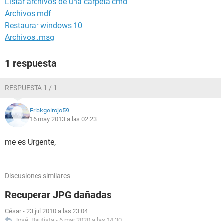
Listar archivos de una carpeta cmd
Archivos mdf
Restaurar windows 10
Archivos .msg
1 respuesta
RESPUESTA 1 / 1
Erickgelrojo59
16 may 2013 a las 02:23
me es Urgente,
Discusiones similares
Recuperar JPG dañadas
César
-
23 jul 2010 a las 23:04
José_Bautista
-
6 mar 2020 a las 14:30