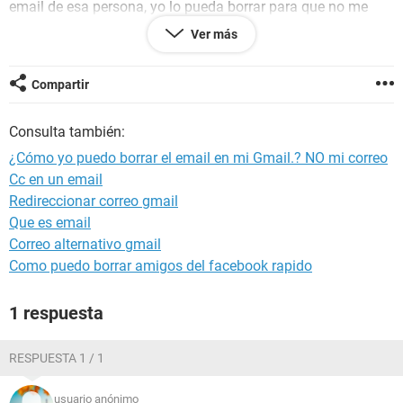
email de esa persona, yo lo pueda borrar para que no me
vuelva a salir en ninguna parte?
Ver más
Eso se puede sin tener que borrar mi email???
Por Favor ayudenme .... No quiero eliminar mi correo
Compartir
electrónico.
Si se puede hacer lo que les estoy pidiendo. Pues Gloria a
Consulta también:
Dios.
Y si NO, pues lamentablemente la tendré que borrarla y hacer
¿Cómo yo puedo borrar el email en mi Gmail.? NO mi correo
otra. Pero mientras tanto, si es posible lo que estoy pidiendo
Cc en un email
pues bien venido sea.
Redireccionar correo gmail
Por Favor y Gracias. Y que Dios les colme de muchas
Que es email
bendiciones a Todos <3. :-*
Correo alternativo gmail
Como puedo borrar amigos del facebook rapido
1 respuesta
RESPUESTA 1 / 1
usuario anónimo