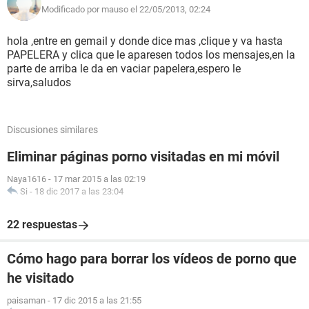
Modificado por mauso el 22/05/2013, 02:24
hola ,entre en gemail y donde dice mas ,clique y va hasta
PAPELERA y clica que le aparesen todos los mensajes,en la
parte de arriba le da en vaciar papelera,espero le
sirva,saludos
Discusiones similares
Eliminar páginas porno visitadas en mi móvil
Naya1616
-
17 mar 2015 a las 02:19
Si
-
18 dic 2017 a las 23:04
22 respuestas
Cómo hago para borrar los vídeos de porno que
he visitado
paisaman
-
17 dic 2015 a las 21:55