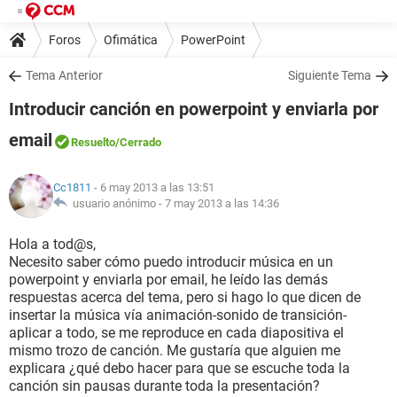
Foros
Ofimática
PowerPoint
Tema Anterior
Siguiente Tema
Introducir canción en powerpoint y enviarla por
email
Resuelto
/Cerrado
Cc1811
- 6 may 2013 a las 13:51
usuario anónimo -
7 may 2013 a las 14:36
Hola a tod@s,
Necesito saber cómo puedo introducir música en un
powerpoint y enviarla por email, he leído las demás
respuestas acerca del tema, pero si hago lo que dicen de
insertar la música vía animación-sonido de transición-
aplicar a todo, se me reproduce en cada diapositiva el
mismo trozo de canción. Me gustaría que alguien me
explicara ¿qué debo hacer para que se escuche toda la
canción sin pausas durante toda la presentación?