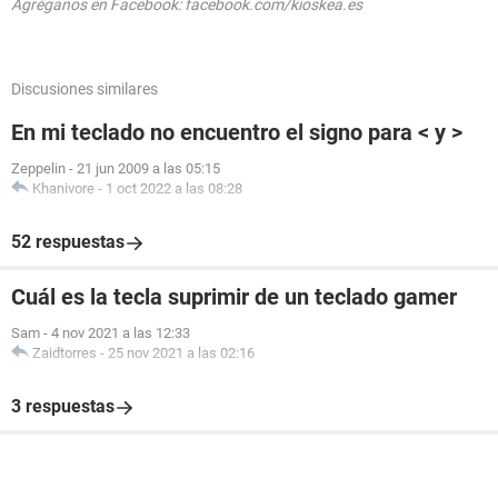
Agréganos en Facebook: facebook.com/kioskea.es
Discusiones similares
En mi teclado no encuentro el signo para < y >
Zeppelin
-
21 jun 2009 a las 05:15
Khanivore
-
1 oct 2022 a las 08:28
52 respuestas
Cuál es la tecla suprimir de un teclado gamer
Sam
-
4 nov 2021 a las 12:33
Zaidtorres
-
25 nov 2021 a las 02:16
3 respuestas