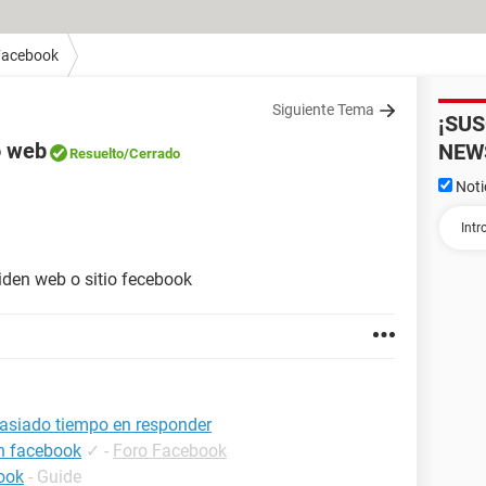
Facebook
Siguiente Tema
¡SU
o web
NEW
Resuelto
/Cerrado
Noti
iden web o sitio fecebook
asiado tiempo en responder
en facebook
✓
-
Foro Facebook
ook
- Guide