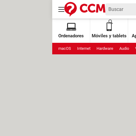
Ordenadores
Móviles y tablets
Ap
macOS
Internet
Hardware
Audio