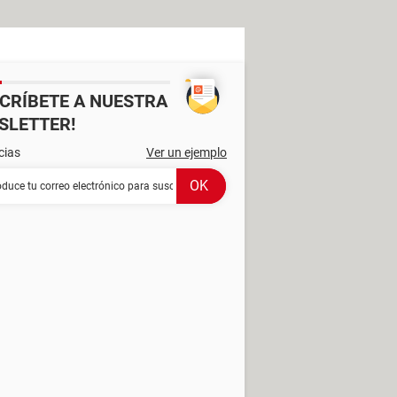
SCRÍBETE A NUESTRA
SLETTER!
cias
Ver un ejemplo