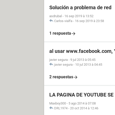
Solución a problema de red
asdrubal
-
16 sep 2019 à 13:52
Carlos-vialfa
-
16 sep 2019 à 23:58
1 respuesta
al usar www.facebook.com, 
javier segura
-
9 jul 2013 à 05:45
javier segura
-
10 jul 2013 à 04:45
2 respuestas
LA PAGINA DE YOUTUBE S
Maxboy300
-
5 ago 2014 à 07:08
DRL1974
-
20 oct 2014 à 12:46