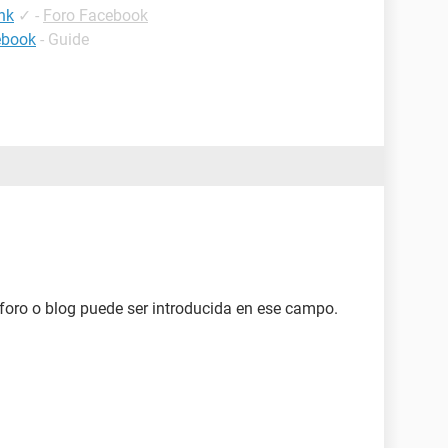
nk
✓
-
Foro Facebook
ebook
- Guide
 foro o blog puede ser introducida en ese campo.