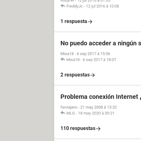
Rudyfel
-
12 jul 2016 à 01:35
FreddyJc
-
12 jul 2016 à 10:08
1 respuesta
No puedo acceder a ningún s
Misa18
-
6 sep 2017 à 15:56
Misa18
-
6 sep 2017 à 18:07
2 respuestas
Problema conexión Internet
ferviajero
-
21 may 2008 à 13:32
MLG
-
18 may 2020 à 00:21
110 respuestas