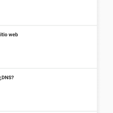
itio web
 ¿DNS?