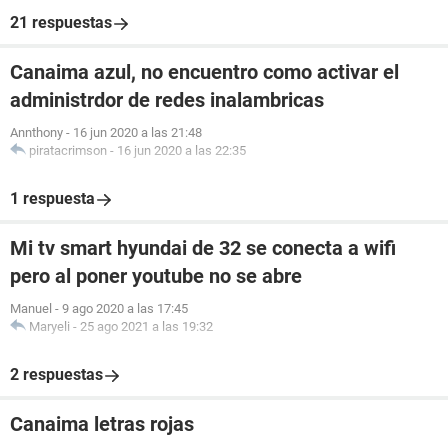
21 respuestas
Canaima azul, no encuentro como activar el
administrdor de redes inalambricas
Annthony
-
16 jun 2020 a las 21:48
piratacrimson
-
16 jun 2020 a las 22:35
1 respuesta
Mi tv smart hyundai de 32 se conecta a wifi
pero al poner youtube no se abre
Manuel
-
9 ago 2020 a las 17:45
Maryeli
-
25 ago 2021 a las 19:32
2 respuestas
Canaima letras rojas