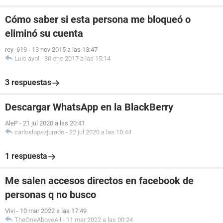
Cómo saber si esta persona me bloqueó o
eliminó su cuenta
rey_619
-
13 nov 2015 a las 13:47
Luis ayol
-
30 ene 2017 a las 15:14
3 respuestas
Descargar WhatsApp en la BlackBerry
AleP
-
21 jul 2020 a las 20:41
carloslopezjurado
-
22 jul 2020 a las 10:44
1 respuesta
Me salen accesos directos en facebook de
personas q no busco
Vivi
-
10 mar 2022 a las 17:49
TheOneAboveAll
-
11 mar 2022 a las 00:24