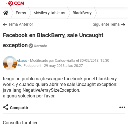
Foros
Móviles y tabletas
BlackBerry
Tema Anterior
Siguiente Tema
Facebook en BlackBerry, sale Uncaught
exception
Cerrado
ekass
- Modificado por Carlos-vialfa el 30/05/2013, 15:30
Fedeperelli -
29 may 2013 a las 20:27
tengo un problema,descargue facebook por el blackberry
worlk, y cuando quiero abrir me sale Uncaught exception:
java.lang.NegativeArraySizeException.
alguna solucion por favor.
Compartir
Consulta también: