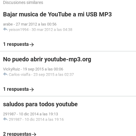
Discusiones similares
Bajar musica de YouTube a mi USB MP3
arabe
-
27 mar 2012 a las 00:56
yeison1994
-
30 mar 2012 a las 04:38
1 respuesta
No puedo abrir youtube-mp3.org
VickyRuiz
-
19 sep 2015 a las 00:06
Carlos-vialfa
-
23 sep 2015 a las 02:37
1 respuesta
saludos para todos youtube
291987
-
10 dic 2014 a las 19:13
291987
-
10 dic 2014 a las 19:16
2 respuestas