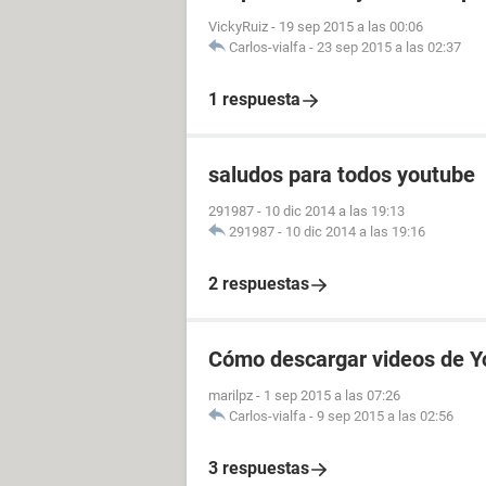
VickyRuiz
-
19 sep 2015 a las 00:06
Carlos-vialfa
-
23 sep 2015 a las 02:37
1 respuesta
saludos para todos youtube
291987
-
10 dic 2014 a las 19:13
291987
-
10 dic 2014 a las 19:16
2 respuestas
Cómo descargar videos de Y
marilpz
-
1 sep 2015 a las 07:26
Carlos-vialfa
-
9 sep 2015 a las 02:56
3 respuestas