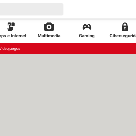
ps e Internet
Multimedia
Gaming
Cibersegurid
Videojuegos