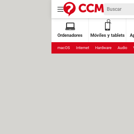
Ordenadores
Móviles y tablets
Ap
macOS
Internet
Hardware
Audio