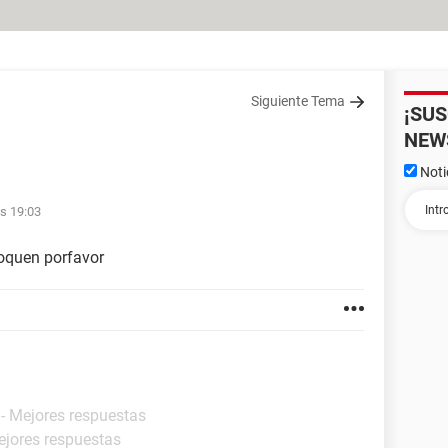
Siguiente Tema
¡SU
NEW
Noti
as 19:03
oquen porfavor
- Mejores respuestas
ejores respuestas