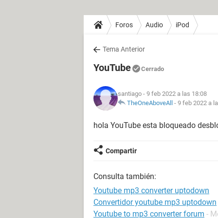
Foros
Audio
iPod
Tema Anterior
YouTube
Cerrado
santiago
- 9 feb 2022 a las 18:08
TheOneAboveAll
-
9 feb 2022 a l
hola YouTube esta bloqueado desbl
Compartir
Consulta también:
Youtube mp3 converter uptodown
Convertidor youtube mp3 uptodown
Youtube to mp3 converter forum
- M