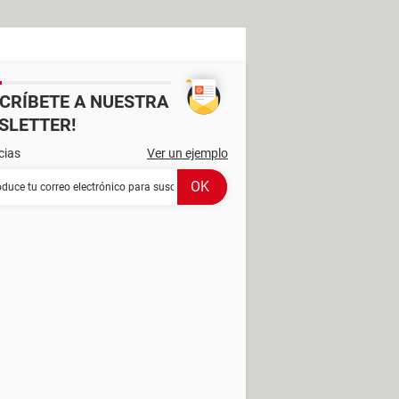
SCRÍBETE A NUESTRA
SLETTER!
cias
Ver un ejemplo