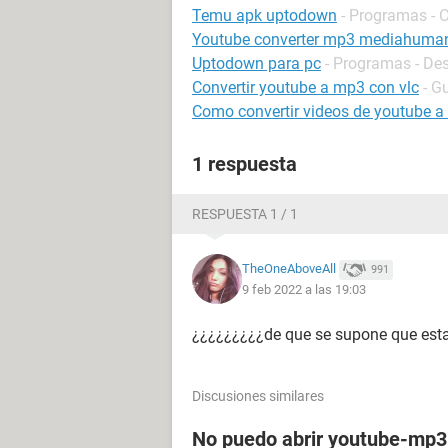
Temu apk uptodown
- Programas -
Youtube converter mp3 mediahuma
Uptodown para pc
- Programas - De
Convertir youtube a mp3 con vlc
- G
Como convertir videos de youtube 
1 respuesta
RESPUESTA 1 / 1
TheOneAboveAll
991
9 feb 2022 a las 19:03
¿¿¿¿¿¿¿¿¿de que se supone que es
Discusiones similares
No puedo abrir youtube-mp3