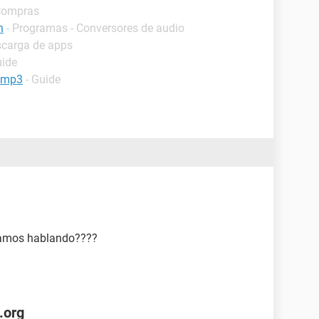
 Compras
n
- Programas - Conversores de audio
scarga de apps
uide
a mp3
- Guide
tamos hablando????
.org