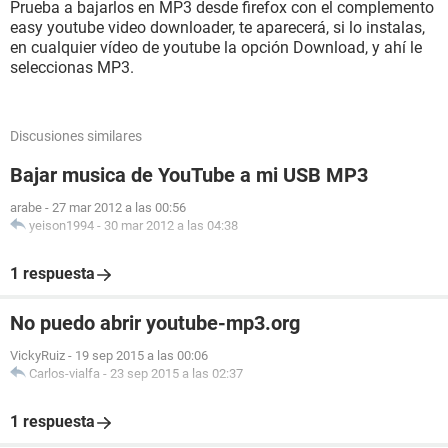
Prueba a bajarlos en MP3 desde firefox con el complemento
easy youtube video downloader, te aparecerá, si lo instalas,
en cualquier vídeo de youtube la opción Download, y ahí le
seleccionas MP3.
Discusiones similares
Bajar musica de YouTube a mi USB MP3
arabe
-
27 mar 2012 a las 00:56
yeison1994
-
30 mar 2012 a las 04:38
1 respuesta
No puedo abrir youtube-mp3.org
VickyRuiz
-
19 sep 2015 a las 00:06
Carlos-vialfa
-
23 sep 2015 a las 02:37
1 respuesta