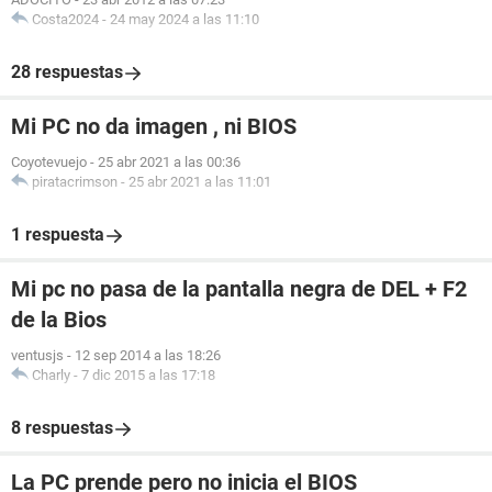
Costa2024
-
24 may 2024 a las 11:10
28 respuestas
Mi PC no da imagen , ni BIOS
Coyotevuejo
-
25 abr 2021 a las 00:36
piratacrimson
-
25 abr 2021 a las 11:01
1 respuesta
Mi pc no pasa de la pantalla negra de DEL + F2
de la Bios
ventusjs
-
12 sep 2014 a las 18:26
Charly
-
7 dic 2015 a las 17:18
8 respuestas
La PC prende pero no inicia el BIOS