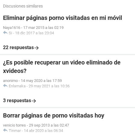
Discusiones similares
Eliminar páginas porno visitadas en mi móvil
Naya1616
-
17 mar 2015 a las 02:19
Si
-
18 dic 2017 a las 23:04
22 respuestas
¿Es posible recuperar un video eliminado de
xvideos?
anonimo
-
14 may 2020 a las 17:59
Enlamaka
-
29 may 2021 a las 10:36
3 respuestas
Borrar páginas de porno visitadas hoy
venicio torres
-
29 sep 2013 a las 02:47
Tinmar
-
14 abr 2020 a las 06:34