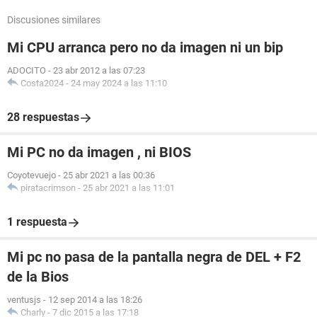
Discusiones similares
Mi CPU arranca pero no da imagen ni un bip
ADOCITO
-
23 abr 2012 a las 07:23
Costa2024
-
24 may 2024 a las 11:10
28 respuestas
Mi PC no da imagen , ni BIOS
Coyotevuejo
-
25 abr 2021 a las 00:36
piratacrimson
-
25 abr 2021 a las 11:01
1 respuesta
Mi pc no pasa de la pantalla negra de DEL + F2
de la Bios
ventusjs
-
12 sep 2014 a las 18:26
Charly
-
7 dic 2015 a las 17:18