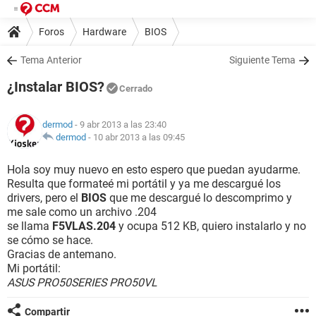
Foros
Hardware
BIOS
Tema Anterior
Siguiente Tema
¿Instalar BIOS?
Cerrado
dermod
- 9 abr 2013 a las 23:40
dermod
-
10 abr 2013 a las 09:45
Hola soy muy nuevo en esto espero que puedan ayudarme.
Resulta que formateé mi portátil y ya me descargué los
drivers, pero el
BIOS
que me descargué lo descomprimo y
me sale como un archivo .204
se llama
F5VLAS.204
y ocupa 512 KB, quiero instalarlo y no
se cómo se hace.
Gracias de antemano.
Mi portátil:
ASUS PRO50SERIES PRO50VL
Compartir