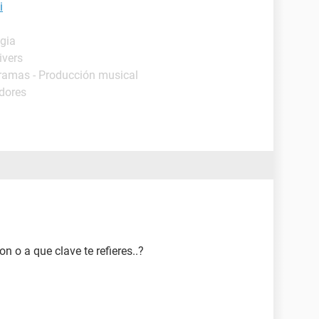
i
egia
ivers
gramas - Producción musical
dores
ion o a que clave te refieres..?