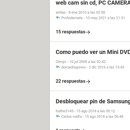
web cam sin cd, PC CAMERA
anitax
-
8 ene 2010 a las 02:58
Profedemate
-
10 may 2021 a las 21:31
15 respuestas
Como puedo ver un Mini DV
Otroyc
-
10 jul 2009 a las 02:42
domadragones
-
2 dic 2016 a las 15:45
22 respuestas
Desbloquear pin de Samsung
Kathe3145
-
15 ago 2018 a las 00:12
Carlos-vialfa
-
15 ago 2018 a las 06:48