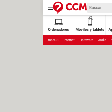
Ordenadores
Móviles y tablets
Ap
macOS
Internet
Hardware
Audio