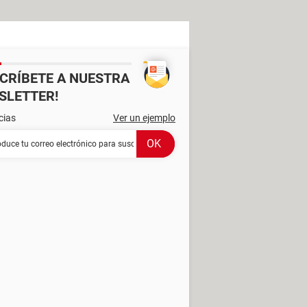
SCRÍBETE A NUESTRA
SLETTER!
cias
Ver un ejemplo