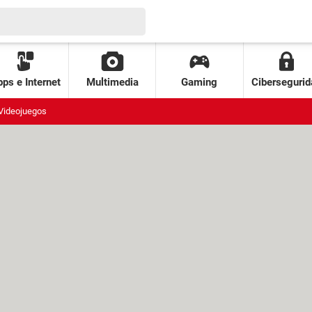
ps e Internet
Multimedia
Gaming
Cibersegurid
Videojuegos