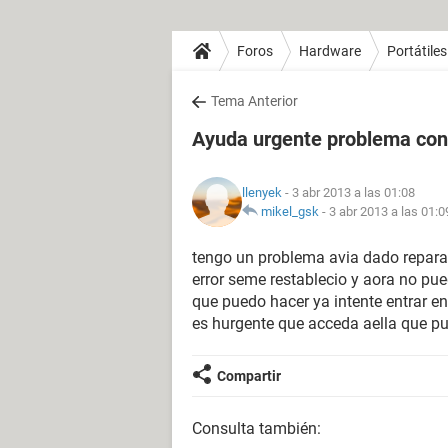
Foros
Hardware
Portátiles
Tema Anterior
Ayuda urgente problema con
llenyek
- 3 abr 2013 a las 01:08
mikel_gsk
-
3 abr 2013 a las 01:0
tengo un problema avia dado repar
error seme restablecio y aora no pue
que puedo hacer ya intente entrar 
es hurgente que acceda aella que p
Compartir
Consulta también: