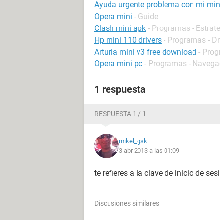
Ayuda urgente problema con mi min
Opera mini
- Guide
Clash mini apk
- Programas - Estrat
Hp mini 110 drivers
- Programas - Dr
Arturia mini v3 free download
- Pro
Opera mini pc
- Programas - Navega
1 respuesta
RESPUESTA 1 / 1
mikel_gsk
3 abr 2013 a las 01:09
te refieres a la clave de inicio de ses
Discusiones similares