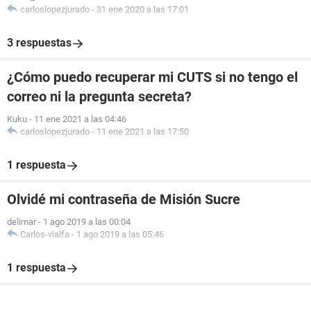
carloslopezjurado
-
31 ene 2020 a las 17:01
3 respuestas
¿Cómo puedo recuperar mi CUTS si no tengo el
correo ni la pregunta secreta?
Kuku
-
11 ene 2021 a las 04:46
carloslopezjurado
-
11 ene 2021 a las 17:50
1 respuesta
Olvidé mi contraseña de Misión Sucre
delimar
-
1 ago 2019 a las 00:04
Carlos-vialfa
-
1 ago 2019 a las 05:46
1 respuesta