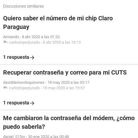
Discusiones similares
Quiero saber el número de mi chip Claro
Paraguay
Armando
-
8 abr 2020 a las 01:32
carloslopezjurado
-
8 abr 2020 a las 16:13
1 respuesta
Recuperar contraseña y correo para mi CUTS
daviddariosotoquinonez
-
18 may 2020 a las 05:17
carloslopezjurado
-
19 may 2020 a las 15:57
1 respuesta
Me cambiaron la contraseña del módem, ¿cómo
puedo saberla?
daniel_015rv
-
30 ene 2020 a las 00:48