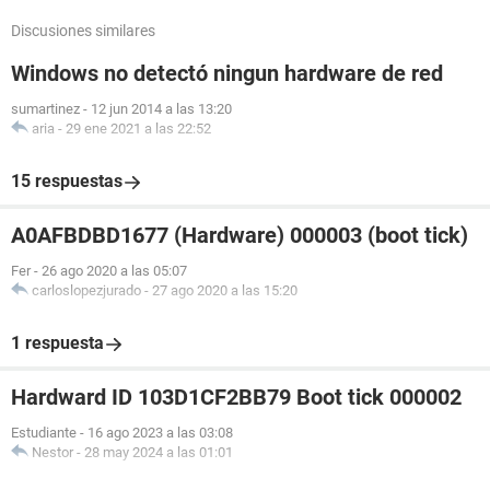
Discusiones similares
Windows no detectó ningun hardware de red
sumartinez
-
12 jun 2014 a las 13:20
aria
-
29 ene 2021 a las 22:52
15 respuestas
A0AFBDBD1677 (Hardware) 000003 (boot tick)
Fer
-
26 ago 2020 a las 05:07
carloslopezjurado
-
27 ago 2020 a las 15:20
1 respuesta
Hardward ID 103D1CF2BB79 Boot tick 000002
Estudiante
-
16 ago 2023 a las 03:08
Nestor
-
28 may 2024 a las 01:01