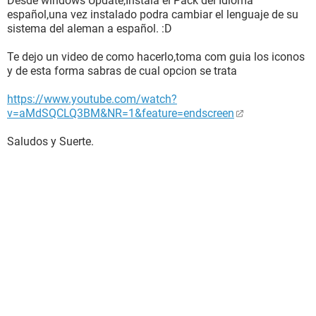
Desde windows Update,Instala el Pack del Idioma
español,una vez instalado podra cambiar el lenguaje de su
sistema del aleman a español. :D
Te dejo un video de como hacerlo,toma com guia los iconos
y de esta forma sabras de cual opcion se trata
https://www.youtube.com/watch?
v=aMdSQCLQ3BM&NR=1&feature=endscreen
Saludos y Suerte.