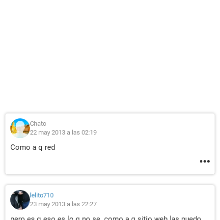
Chato
22 may 2013 a las 02:19
Como a q red
lelito710
23 may 2013 a las 22:27
pero es q eso es lo q no se. como a q sitio web las puedo