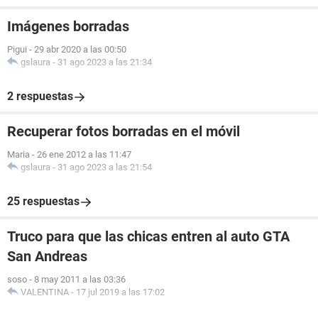
Imágenes borradas
Pigui
-
29 abr 2020 a las 00:50
gslaura
-
31 ago 2023 a las 21:34
2 respuestas
Recuperar fotos borradas en el móvil
Maria
-
26 ene 2012 a las 11:47
gslaura
-
31 ago 2023 a las 21:54
25 respuestas
Truco para que las chicas entren al auto GTA
San Andreas
soso
-
8 may 2011 a las 03:36
VALENTINA
-
17 jul 2019 a las 17:02