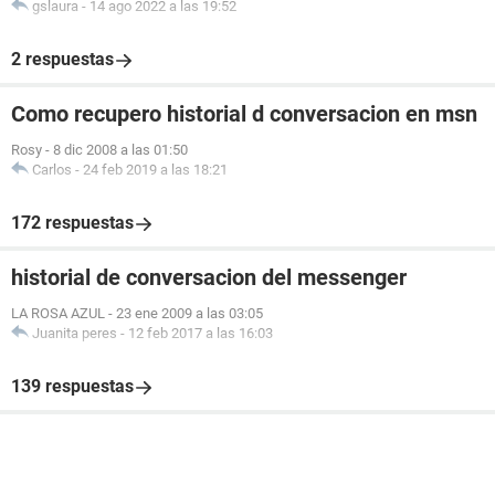
gslaura
-
14 ago 2022 a las 19:52
2 respuestas
Como recupero historial d conversacion en msn
Rosy
-
8 dic 2008 a las 01:50
Carlos
-
24 feb 2019 a las 18:21
172 respuestas
historial de conversacion del messenger
LA ROSA AZUL
-
23 ene 2009 a las 03:05
Juanita peres
-
12 feb 2017 a las 16:03
139 respuestas