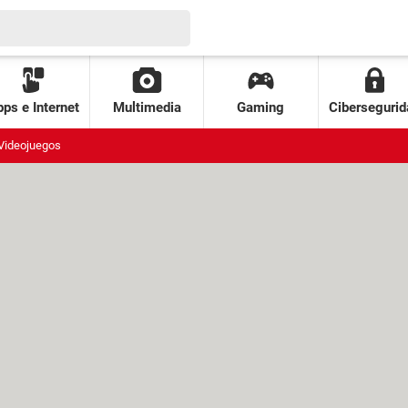
ps e Internet
Multimedia
Gaming
Cibersegurid
Videojuegos