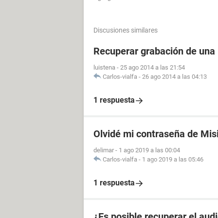
Discusiones similares
Recuperar grabación de una
luistena
-
25 ago 2014 a las 21:54
Carlos-vialfa
-
26 ago 2014 a las 04:13
1 respuesta
Olvidé mi contraseña de Mis
delimar
-
1 ago 2019 a las 00:04
Carlos-vialfa
-
1 ago 2019 a las 05:46
1 respuesta
¿Es posible recuperar el aud