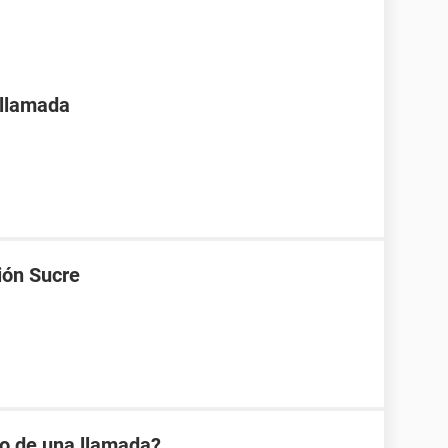
 llamada
ión Sucre
io de una llamada?