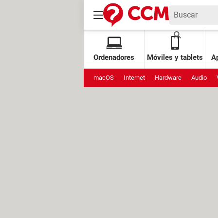
Ordenadores
Móviles y tablets
Ap
macOS
Internet
Hardware
Audio