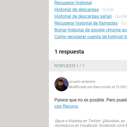
Recuperar historial
Historial de descargas
- Guide
Historial de descargas safari
- Guide
Recuperar historial de llamadas
- Gu
Borrar historial de google chrome 
Como recuperar cuenta de hotmail 
1 respuesta
RESPUESTA 1 / 1
usuario anónimo
Modificado por ibero.modo el 21/03/
Parece que no es posible. Pero pued
con Recuva
.
Sigue a Kioskea en Twitter: @kioskea_es
Agréganos en Facebook: facebook.com/k