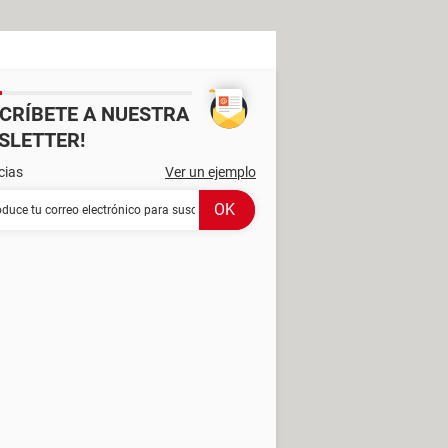
SCRÍBETE A NUESTRA
SLETTER!
cias
Ver un ejemplo