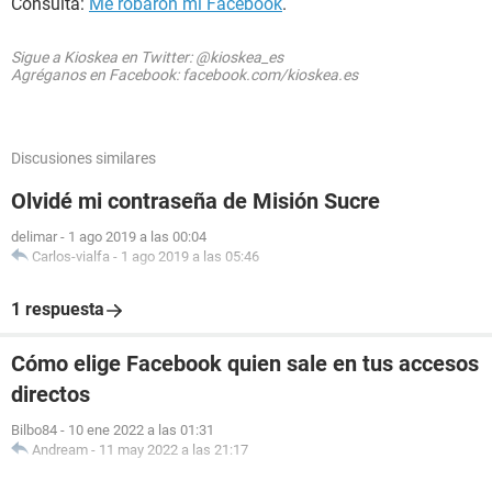
Consulta:
Me robaron mi Facebook
.
Sigue a Kioskea en Twitter: @kioskea_es
Agréganos en Facebook: facebook.com/kioskea.es
Discusiones similares
Olvidé mi contraseña de Misión Sucre
delimar
-
1 ago 2019 a las 00:04
Carlos-vialfa
-
1 ago 2019 a las 05:46
1 respuesta
Cómo elige Facebook quien sale en tus accesos
directos
Bilbo84
-
10 ene 2022 a las 01:31
Andream
-
11 may 2022 a las 21:17