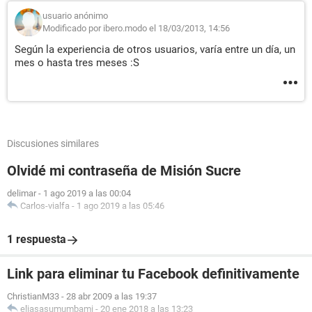
usuario anónimo
Modificado por ibero.modo el 18/03/2013, 14:56
Según la experiencia de otros usuarios, varía entre un día, un
mes o hasta tres meses :S
Discusiones similares
Olvidé mi contraseña de Misión Sucre
delimar
-
1 ago 2019 a las 00:04
Carlos-vialfa
-
1 ago 2019 a las 05:46
1 respuesta
Link para eliminar tu Facebook definitivamente
ChristianM33
-
28 abr 2009 a las 19:37
eliasasumumbami
-
20 ene 2018 a las 13:23