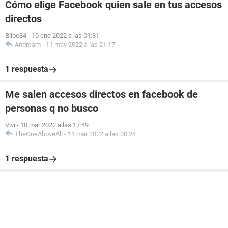
Cómo elige Facebook quien sale en tus accesos
directos
Bilbo84
-
10 ene 2022 a las 01:31
Andream
-
11 may 2022 a las 21:17
1 respuesta
Me salen accesos directos en facebook de
personas q no busco
Vivi
-
10 mar 2022 a las 17:49
TheOneAboveAll
-
11 mar 2022 a las 00:24
1 respuesta