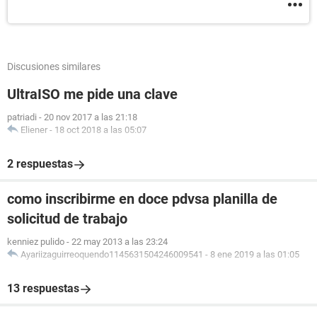
Discusiones similares
UltraISO me pide una clave
patriadi
-
20 nov 2017 a las 21:18
Eliener
-
18 oct 2018 a las 05:07
2 respuestas
como inscribirme en doce pdvsa planilla de
solicitud de trabajo
kenniez pulido
-
22 may 2013 a las 23:24
Ayariizaguirreoquendo1145631504246009541
-
8 ene 2019 a las 01:05
13 respuestas