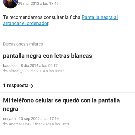
29 mar 2013 a las 17:49
Te recomendamos consultar la ficha
Pantalla negra al
arrancar el ordenador
.
Discusiones similares
pantalla negra con letras blancas
baudicer
-
8 dic 2014 a las 00:17
skree9_9
-
9 dic 2014 a las 03:37
1 respuesta
Mi teléfono celular se quedó con la pantalla
negra
neryam
-
10 sep 2009 a las 17:14
AndreaCCM
-
1 mar 2020 a las 10:20