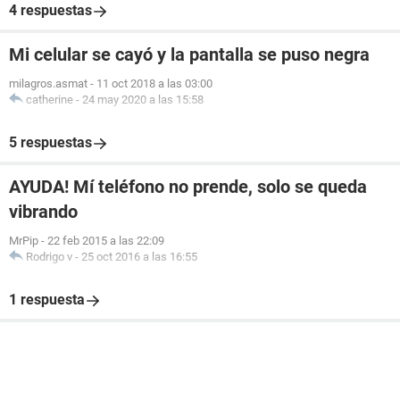
4 respuestas
Mi celular se cayó y la pantalla se puso negra
milagros.asmat
-
11 oct 2018 a las 03:00
catherine
-
24 may 2020 a las 15:58
5 respuestas
AYUDA! Mí teléfono no prende, solo se queda
vibrando
MrPip
-
22 feb 2015 a las 22:09
Rodrigo v
-
25 oct 2016 a las 16:55
1 respuesta