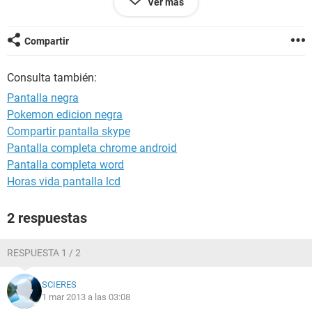
Ver más
azul al iniciar, de todas formas antes de que me pasara esto
no los tenia actualizados y la pantalla iba perfectamente.
Compartir
Gracias de antemano, a ver si me podeis ayudar.
Consulta también:
Pantalla negra
Pokemon edicion negra
Compartir pantalla skype
Pantalla completa chrome android
Pantalla completa word
Horas vida pantalla lcd
2 respuestas
RESPUESTA 1 / 2
SCIERES
1 mar 2013 a las 03:08