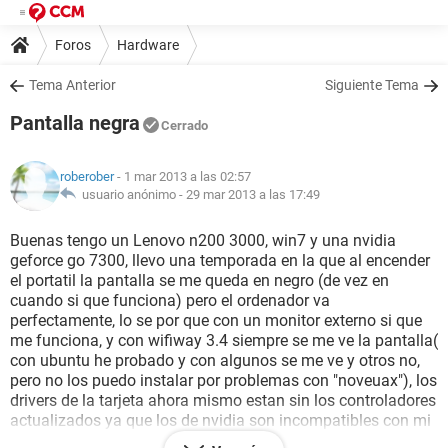
Foros
Hardware
Tema Anterior
Siguiente Tema
Pantalla negra
Cerrado
roberober
- 1 mar 2013 a las 02:57
usuario anónimo -
29 mar 2013 a las 17:49
Buenas tengo un Lenovo n200 3000, win7 y una nvidia
geforce go 7300, llevo una temporada en la que al encender
el portatil la pantalla se me queda en negro (de vez en
cuando si que funciona) pero el ordenador va
perfectamente, lo se por que con un monitor externo si que
me funciona, y con wifiway 3.4 siempre se me ve la pantalla(
con ubuntu he probado y con algunos se me ve y otros no,
pero no los puedo instalar por problemas con "noveuax"), los
drivers de la tarjeta ahora mismo estan sin los controladores
actualizados ya que los de nvidia son incompatibles con mi
modelo, y los de lenovo nose por que me dan pantallazo