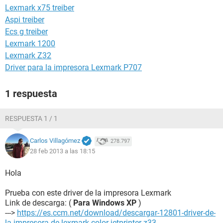
Lexmark x75 treiber
Aspi treiber
Ecs g treiber
Lexmark 1200
Lexmark Z32
Driver para la impresora Lexmark P707
1 respuesta
RESPUESTA 1 / 1
Carlos Villagómez
278.797
28 feb 2013 a las 18:15
Hola
Prueba con este driver de la impresora Lexmark
Link de descarga: (
Para Windows XP
)
--->
https://es.ccm.net/download/descargar-12801-driver-de-
la-impresora-de-lexmark-color-jetprinter-z33