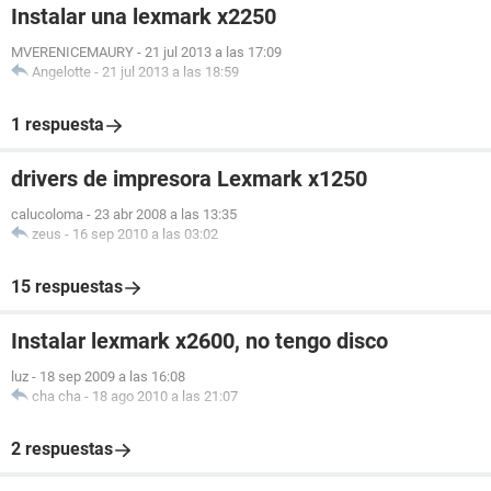
Instalar una lexmark x2250
MVERENICEMAURY
-
21 jul 2013 a las 17:09
Angelotte
-
21 jul 2013 a las 18:59
1 respuesta
drivers de impresora Lexmark x1250
calucoloma
-
23 abr 2008 a las 13:35
zeus
-
16 sep 2010 a las 03:02
15 respuestas
Instalar lexmark x2600, no tengo disco
luz
-
18 sep 2009 a las 16:08
cha cha
-
18 ago 2010 a las 21:07
2 respuestas