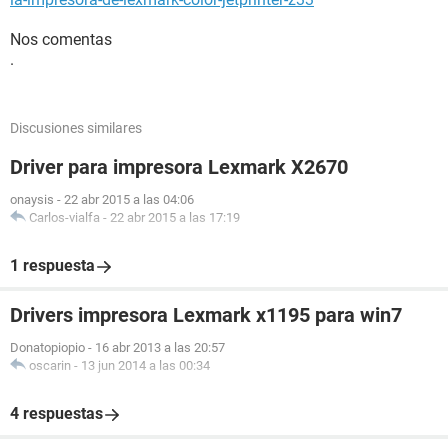
Nos comentas
.
Discusiones similares
Driver para impresora Lexmark X2670
onaysis
-
22 abr 2015 a las 04:06
Carlos-vialfa
-
22 abr 2015 a las 17:19
1 respuesta
Drivers impresora Lexmark x1195 para win7
Donatopiopio
-
16 abr 2013 a las 20:57
oscarin
-
13 jun 2014 a las 00:34
4 respuestas