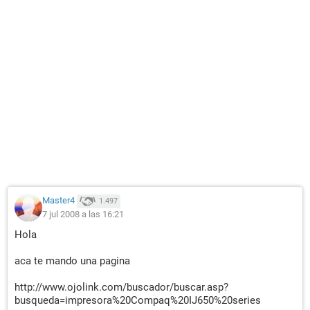
Master4
1.497
7 jul 2008 a las 16:21
Hola
aca te mando una pagina
http://www.ojolink.com/buscador/buscar.asp?
busqueda=impresora%20Compaq%20IJ650%20series