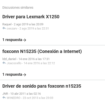
Discusiones similares
Driver para Lexmark X1250
Raquel
-
2 ago 2019 a las 20:09
ceszarv
-
2 ago 2019 a las 22:31
1 respuesta
foxconn N15235 (Conexión a Internet)
ldzl_daniel
-
14 ene 2016 a las 17:31
Joacocello
-
14 ene 2016 a las 22:12
1 respuesta
Driver de sonido para foxconn n15235
JNR
-
10 abr 2011 a las 02:16
WINEDRO
-
23 oct 2013 a las 23:03