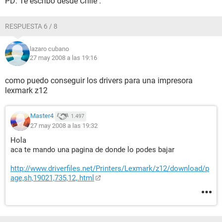
PD: Te escribo desde Chile .
RESPUESTA 6 / 8
lazaro cubano
27 may 2008 a las 19:16
como puedo conseguir los drivers para una impresora
lexmark z12
Master4
1.497
27 may 2008 a las 19:32
Hola
aca te mando una pagina de donde lo podes bajar
http://www.driverfiles.net/Printers/Lexmark/z12/download/p
age,sh,19021,735,12,.html