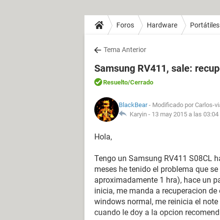
Foros
Hardware
Portátiles
Tema Anterior
Samsung RV411, sale: recup
Resuelto
/Cerrado
BlackBear
- Modificado por Carlos-vi
Karyin -
13 may 2015 a las 03:04
Hola,
Tengo un Samsung RV411 S08CL hac
meses he tenido el problema que se
aproximadamente 1 hra), hace un par
inicia, me manda a recuperacion de 
windows normal, me reinicia el note
cuando le doy a la opcion recomenda