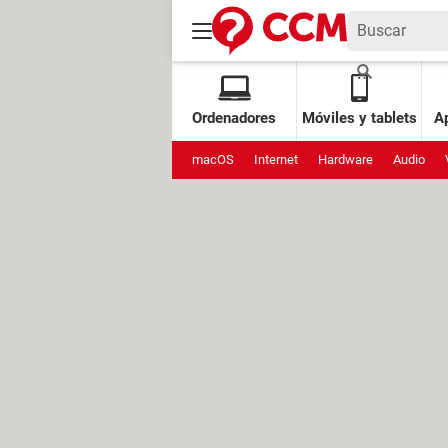
Ordenadores
Móviles y tablets
Ap
macOS
Internet
Hardware
Audio