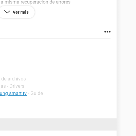
n la misma recuperacion de errores.
fallos y tampoco se inicia windows y se vuelve a
Ver más
ear el note y solo llego hasta la opción de "iniciar el
 el cd y NADA! T.T lo deje toda una noche y NADA,
onocimientos de usuario, por favor necesito una
 de archivos
as - Drivers
ung smart tv
- Guide