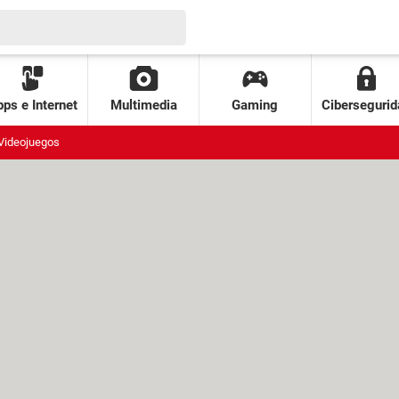
ps e Internet
Multimedia
Gaming
Cibersegurid
Videojuegos