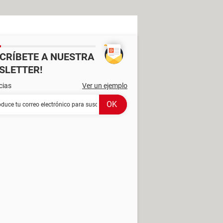
SCRÍBETE A NUESTRA
SLETTER!
cias
Ver un ejemplo