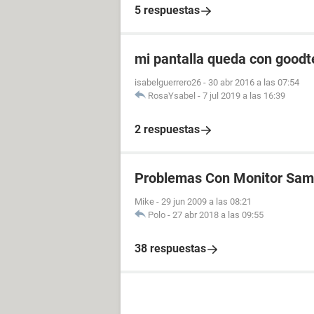
5 respuestas
mi pantalla queda con goodt
isabelguerrero26
-
30 abr 2016 a las 07:54
RosaYsabel
-
7 jul 2019 a las 16:39
2 respuestas
Problemas Con Monitor Sa
Mike
-
29 jun 2009 a las 08:21
Polo
-
27 abr 2018 a las 09:55
38 respuestas