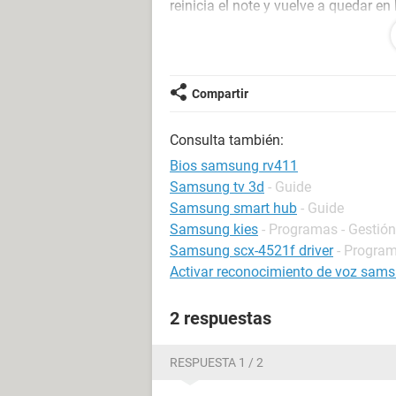
reinicia el note y vuelve a quedar e
Trate de entrar a modo a prueba de 
reiniciar el notebook, trate de format
formateo"y de ahi quedo iniciandose
ya he echo todo al alcance de mis c
Compartir
ayudita..
Consulta también:
Gracias de antemano...
Bios samsung rv411
Samsung tv 3d
- Guide
Samsung smart hub
- Guide
Samsung kies
- Programas - Gestión
Samsung scx-4521f driver
- Program
Activar reconocimiento de voz sams
2 respuestas
RESPUESTA 1 / 2