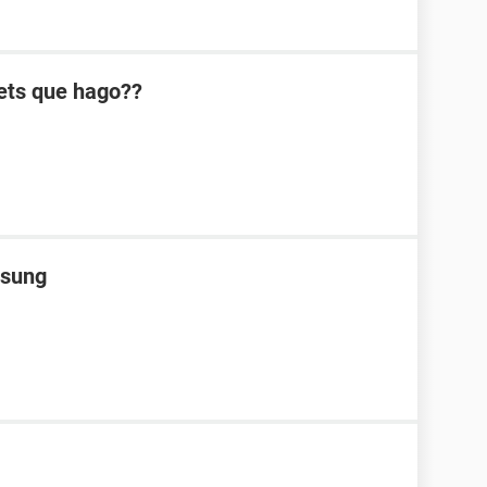
ets que hago??
msung