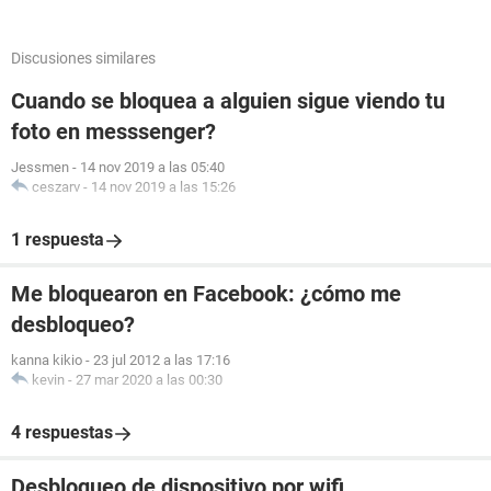
Discusiones similares
Cuando se bloquea a alguien sigue viendo tu
foto en messsenger?
Jessmen
-
14 nov 2019 a las 05:40
ceszarv
-
14 nov 2019 a las 15:26
1 respuesta
Me bloquearon en Facebook: ¿cómo me
desbloqueo?
kanna kikio
-
23 jul 2012 a las 17:16
kevin
-
27 mar 2020 a las 00:30
4 respuestas
Desbloqueo de dispositivo por wifi