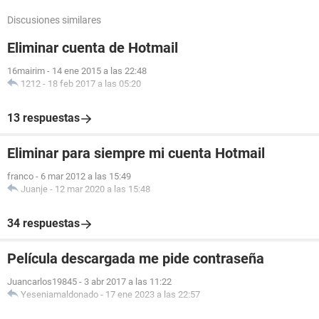
Discusiones similares
Eliminar cuenta de Hotmail
16mairim
-
14 ene 2015 a las 22:48
1212
-
18 feb 2017 a las 05:20
13 respuestas
Eliminar para siempre mi cuenta Hotmail
franco
-
6 mar 2012 a las 15:49
Juanje
-
12 mar 2020 a las 15:48
34 respuestas
Película descargada me pide contraseña
Juancarlos19845
-
3 abr 2017 a las 11:22
Yeseniamaldonado
-
17 ene 2023 a las 22:57