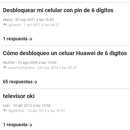
Desbloquear mi celular con pin de 6 dígitos
Maria
-
30 sep 2021 a las 16:49
gslaura
-
1 oct 2021 a las 04:12
1 respuesta
Cómo desbloqueo un celuar Huawei de 6 digitos
MuChU
-
10 ago 2009 a las 15:00
emersonherrera
-
24 may 2018 a las 00:37
65 respuestas
televisor oki
kuki
-
14 abr 2012 a las 13:50
Nightsher
-
14 abr 2012 a las 16:31
1 respuesta