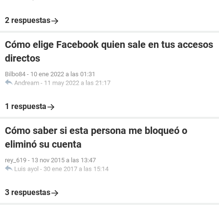
2 respuestas
Cómo elige Facebook quien sale en tus accesos
directos
Bilbo84
-
10 ene 2022 a las 01:31
Andream
-
11 may 2022 a las 21:17
1 respuesta
Cómo saber si esta persona me bloqueó o
eliminó su cuenta
rey_619
-
13 nov 2015 a las 13:47
Luis ayol
-
30 ene 2017 a las 15:14
3 respuestas