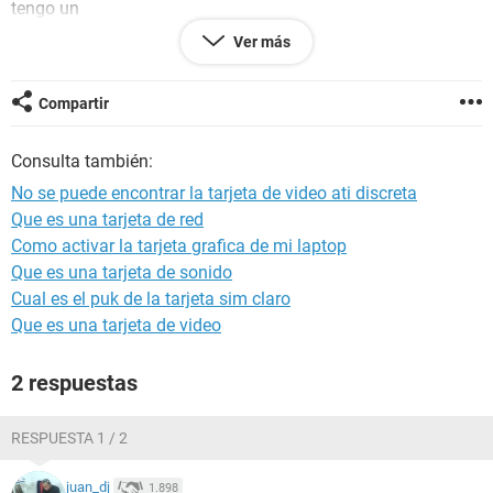
tengo un
xp sp3
Ver más
ati radeon shapppire 1g agp
2 de ram
intel celedron
Compartir
link del cd nesesito la iso
Consulta también:
http://www.distris.de/ebay-Dateien/sapphire_cd_catalyst-
10.xx.JPG
No se puede encontrar la tarjeta de video ati discreta
Que es una tarjeta de red
Como activar la tarjeta grafica de mi laptop
Que es una tarjeta de sonido
Cual es el puk de la tarjeta sim claro
Que es una tarjeta de video
2 respuestas
RESPUESTA 1 / 2
juan_dj
1.898