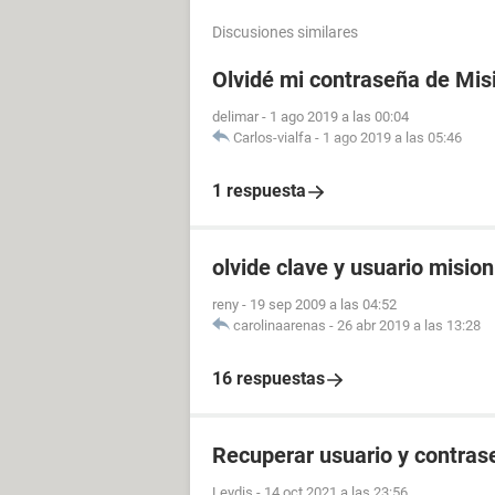
Discusiones similares
Olvidé mi contraseña de Mis
delimar
-
1 ago 2019 a las 00:04
Carlos-vialfa
-
1 ago 2019 a las 05:46
1 respuesta
olvide clave y usuario misio
reny
-
19 sep 2009 a las 04:52
carolinaarenas
-
26 abr 2019 a las 13:28
16 respuestas
Recuperar usuario y contras
Leydis
-
14 oct 2021 a las 23:56