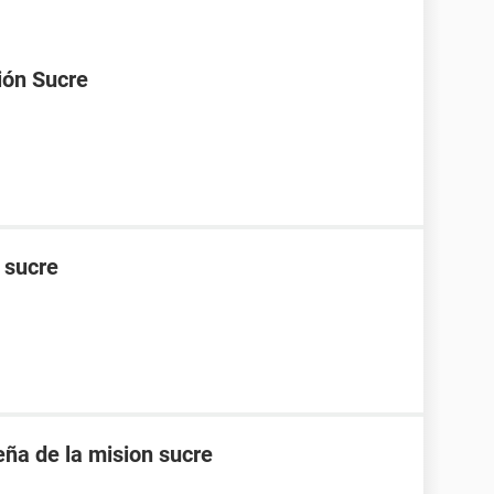
ión Sucre
n sucre
eña de la mision sucre