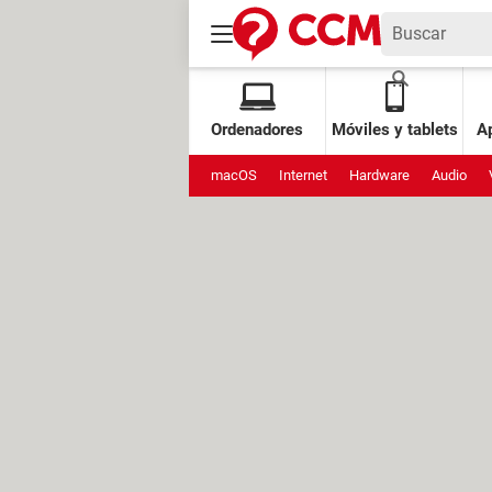
Ordenadores
Móviles y tablets
Ap
macOS
Internet
Hardware
Audio