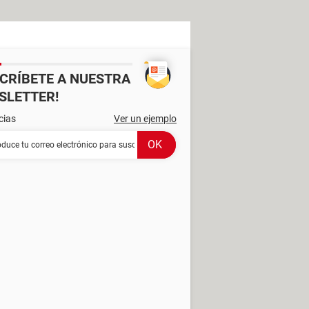
SCRÍBETE A NUESTRA
SLETTER!
cias
Ver un ejemplo