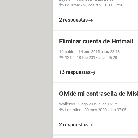
Eglismar
-
20 oct 2023 a las 17:58
2 respuestas
Eliminar cuenta de Hotmail
16mairim
-
14 ene 2015 a las 22:48
1212
-
18 feb 2017 a las 05:20
13 respuestas
Olvidé mi contraseña de Mis
Wallenys
-
9 ago 2019 a las 16:12
florentino
-
30 may 2020 a las 07:05
2 respuestas