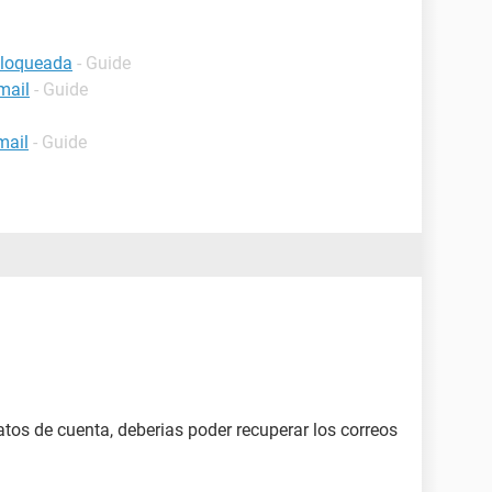
bloqueada
- Guide
mail
- Guide
mail
- Guide
datos de cuenta, deberias poder recuperar los correos