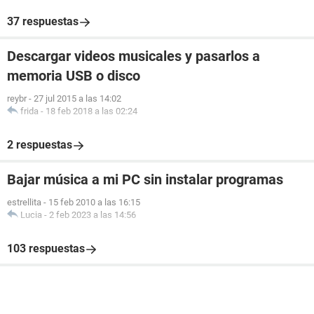
37 respuestas
Descargar videos musicales y pasarlos a
memoria USB o disco
reybr
-
27 jul 2015 a las 14:02
frida
-
18 feb 2018 a las 02:24
2 respuestas
Bajar música a mi PC sin instalar programas
estrellita
-
15 feb 2010 a las 16:15
Lucia
-
2 feb 2023 a las 14:56
103 respuestas