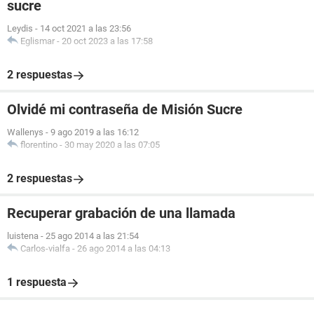
sucre
Leydis
-
14 oct 2021 a las 23:56
Eglismar
-
20 oct 2023 a las 17:58
2 respuestas
Olvidé mi contraseña de Misión Sucre
Wallenys
-
9 ago 2019 a las 16:12
florentino
-
30 may 2020 a las 07:05
2 respuestas
Recuperar grabación de una llamada
luistena
-
25 ago 2014 a las 21:54
Carlos-vialfa
-
26 ago 2014 a las 04:13
1 respuesta