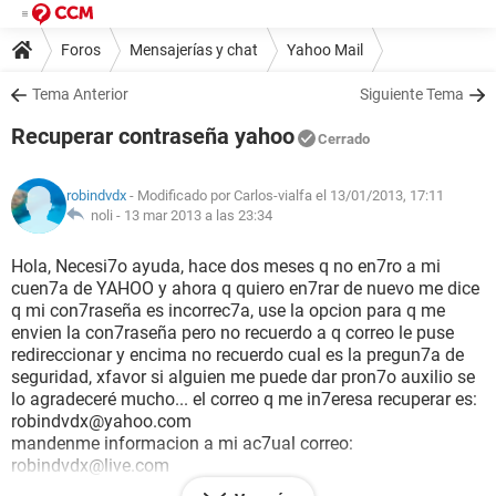
Foros
Mensajerías y chat
Yahoo Mail
Tema Anterior
Siguiente Tema
Recuperar contraseña yahoo
Cerrado
robindvdx
- Modificado por Carlos-vialfa el 13/01/2013, 17:11
noli -
13 mar 2013 a las 23:34
Hola, Necesi7o ayuda, hace dos meses q no en7ro a mi
cuen7a de YAHOO y ahora q quiero en7rar de nuevo me dice
q mi con7raseña es incorrec7a, use la opcion para q me
envien la con7raseña pero no recuerdo a q correo le puse
redireccionar y encima no recuerdo cual es la pregun7a de
seguridad, xfavor si alguien me puede dar pron7o auxilio se
lo agradeceré mucho... el correo q me in7eresa recuperar es:
robindvdx@yahoo.com
mandenme informacion a mi ac7ual correo:
robindvdx@live.com
espero resúes7a Gracias.