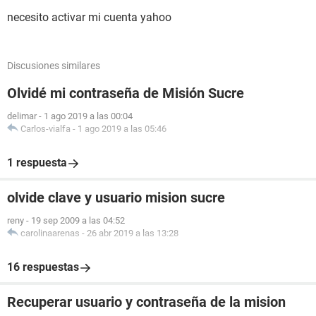
necesito activar mi cuenta yahoo
Discusiones similares
Olvidé mi contraseña de Misión Sucre
delimar
-
1 ago 2019 a las 00:04
Carlos-vialfa
-
1 ago 2019 a las 05:46
1 respuesta
olvide clave y usuario mision sucre
reny
-
19 sep 2009 a las 04:52
carolinaarenas
-
26 abr 2019 a las 13:28
16 respuestas
Recuperar usuario y contraseña de la mision