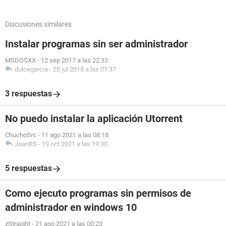
Discusiones similares
Instalar programas sin ser administrador
MSDOSXX
-
12 sep 2017 a las 22:33
dulcegarcia
-
20 jul 2018 a las 01:37
3 respuestas
No puedo instalar la aplicación Utorrent
ChuchoSrc
-
11 ago 2021 a las 08:18
JoanBS
-
19 oct 2021 a las 19:30
5 respuestas
Como ejecuto programas sin permisos de
administrador en windows 10
zStraight
-
21 ago 2021 a las 00:23