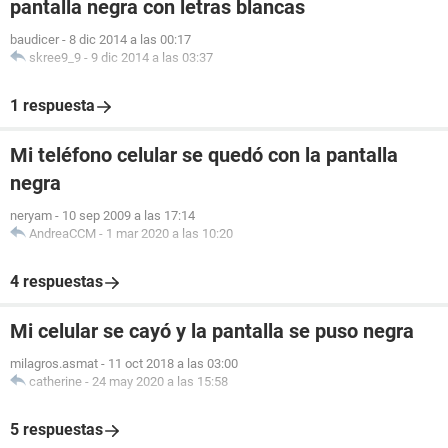
pantalla negra con letras blancas
baudicer
-
8 dic 2014 a las 00:17
skree9_9
-
9 dic 2014 a las 03:37
1 respuesta
Mi teléfono celular se quedó con la pantalla
negra
neryam
-
10 sep 2009 a las 17:14
AndreaCCM
-
1 mar 2020 a las 10:20
4 respuestas
Mi celular se cayó y la pantalla se puso negra
milagros.asmat
-
11 oct 2018 a las 03:00
catherine
-
24 may 2020 a las 15:58
5 respuestas