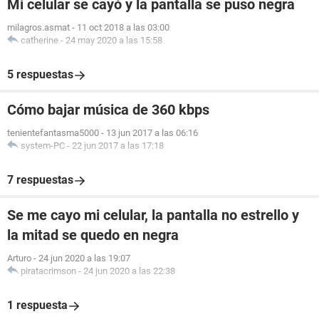
Mi celular se cayó y la pantalla se puso negra
milagros.asmat
-
11 oct 2018 a las 03:00
catherine
-
24 may 2020 a las 15:58
5 respuestas
Cómo bajar música de 360 kbps
tenientefantasma5000
-
13 jun 2017 a las 06:16
system-PC
-
22 jun 2017 a las 17:18
7 respuestas
Se me cayo mi celular, la pantalla no estrello y
la mitad se quedo en negra
Arturo
-
24 jun 2020 a las 19:07
piratacrimson
-
24 jun 2020 a las 22:38
1 respuesta