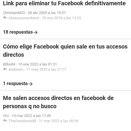
Link para eliminar tu Facebook definitivamente
ChristianM33
-
28 abr 2009 a las 19:37
eliasasumumbami
-
20 ene 2018 a las 13:23
18 respuestas
Cómo elige Facebook quien sale en tus accesos
directos
Bilbo84
-
10 ene 2022 a las 01:31
Andream
-
11 may 2022 a las 21:17
1 respuesta
Me salen accesos directos en facebook de
personas q no busco
Vivi
-
10 mar 2022 a las 17:49
TheOneAboveAll
-
11 mar 2022 a las 00:24