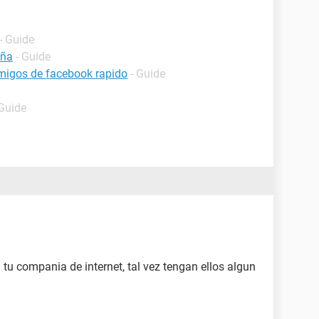
- Guide
eña
- Guide
migos de facebook rapido
- Guide
 Guide
tu compania de internet, tal vez tengan ellos algun