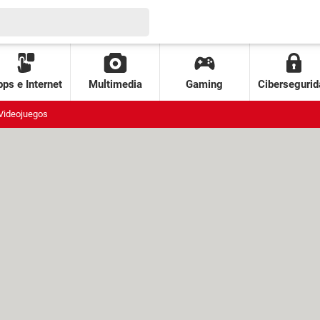
ps e Internet
Multimedia
Gaming
Cibersegurid
Videojuegos