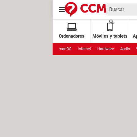
Ordenadores
Móviles y tablets
Ap
macOS
Internet
Hardware
Audio