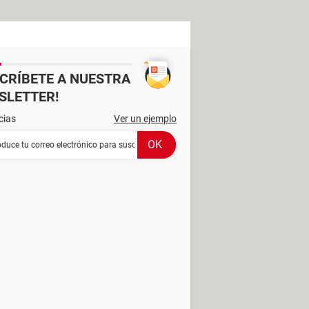
SCRÍBETE A NUESTRA
SLETTER!
cias
Ver un ejemplo