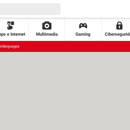
ps e Internet
Multimedia
Gaming
Cibersegurid
Videojuegos