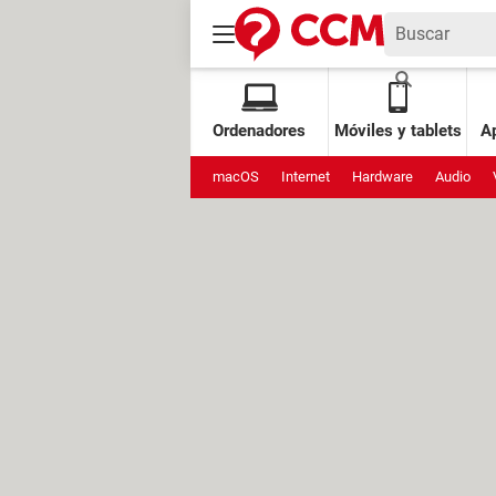
Ordenadores
Móviles y tablets
Ap
macOS
Internet
Hardware
Audio