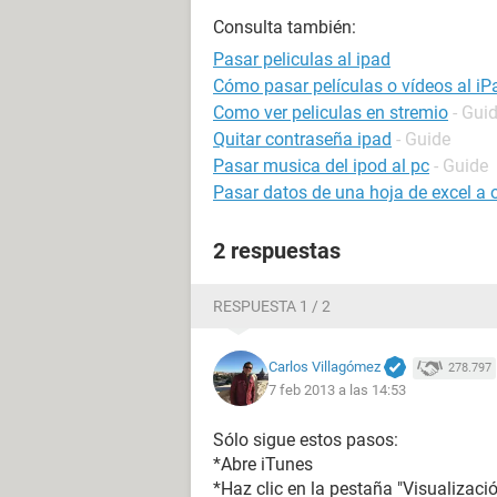
Consulta también:
Pasar peliculas al ipad
Cómo pasar películas o vídeos al iP
Como ver peliculas en stremio
- Gui
Quitar contraseña ipad
- Guide
Pasar musica del ipod al pc
- Guide
Pasar datos de una hoja de excel a
2 respuestas
RESPUESTA 1 / 2
Carlos Villagómez
278.797
7 feb 2013 a las 14:53
Sólo sigue estos pasos:
*Abre iTunes
*Haz clic en la pestaña "Visualizació