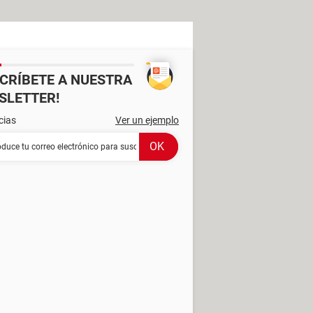
SCRÍBETE A NUESTRA
SLETTER!
cias
Ver un ejemplo