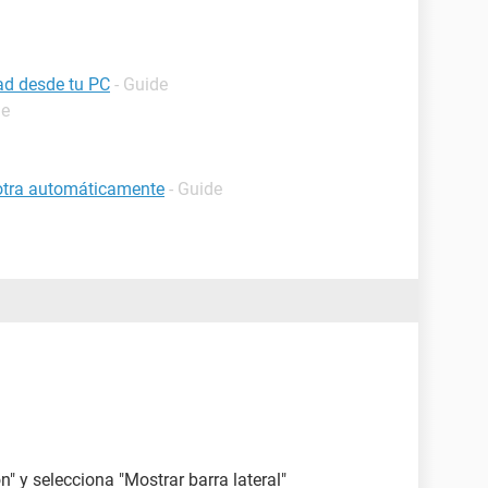
ad desde tu PC
- Guide
de
 otra automáticamente
- Guide
n" y selecciona "Mostrar barra lateral"