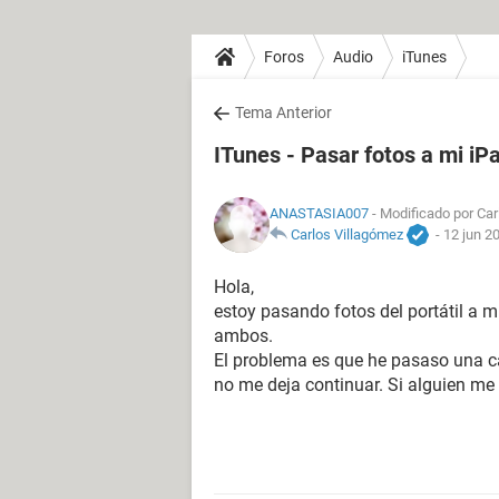
Foros
Audio
iTunes
Tema Anterior
ITunes - Pasar fotos a mi iP
ANASTASIA007
- Modificado por Car
Carlos Villagómez
-
12 jun 2
Hola,
estoy pasando fotos del portátil a m
ambos.
El problema es que he pasaso una ca
no me deja continuar. Si alguien me