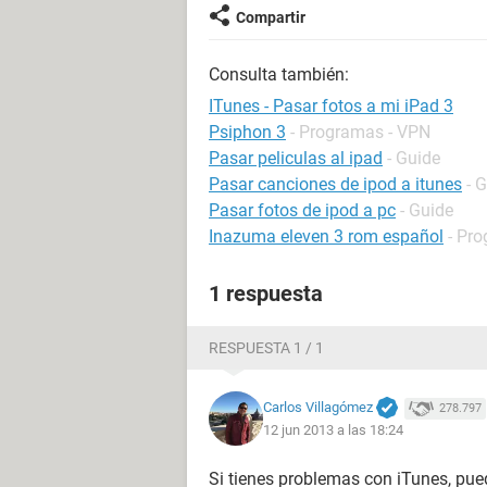
Compartir
Consulta también:
ITunes - Pasar fotos a mi iPad 3
Psiphon 3
- Programas - VPN
Pasar peliculas al ipad
- Guide
Pasar canciones de ipod a itunes
- 
Pasar fotos de ipod a pc
- Guide
Inazuma eleven 3 rom español
- Pro
1 respuesta
RESPUESTA 1 / 1
Carlos Villagómez
278.797
12 jun 2013 a las 18:24
Si tienes problemas con iTunes, pued