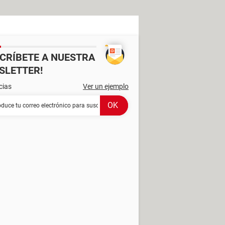
SCRÍBETE A NUESTRA
SLETTER!
cias
Ver un ejemplo