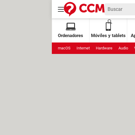
Ordenadores
Móviles y tablets
Ap
macOS
Internet
Hardware
Audio