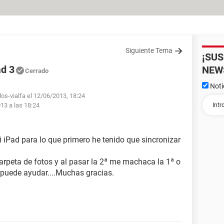
Siguiente Tema
¡SU
ad 3
NEW
Cerrado
Noti
los-vialfa el 12/06/2013, 18:24
013 a las 18:24
i iPad para lo que primero he tenido que sincronizar
rpeta de fotos y al pasar la 2ª me machaca la 1ª o
 puede ayudar....Muchas gracias.