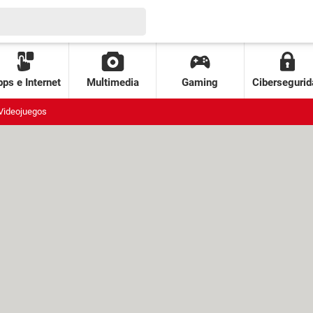
ps e Internet
Multimedia
Gaming
Cibersegurid
Videojuegos