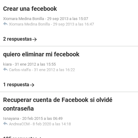
Crear una fecebook
Xiomara Medina Bonilla
-
29 sep 2013 a las 15:07
Xiomara Medina Bonilla
-
29 sep 2013 a las 16:47
2 respuestas
quiero eliminar mi fecebook
kiara
-
31 ene 2012 a las 15:55
Carlos-vialfa
-
31 ene 2012 a las 16:22
1 respuesta
Recuperar cuenta de Facebook si olvidé
contraseña
Isnayana
-
20 feb 2015 a las 06:49
AndreaCCM
-
8 feb 2020 a las 14:18