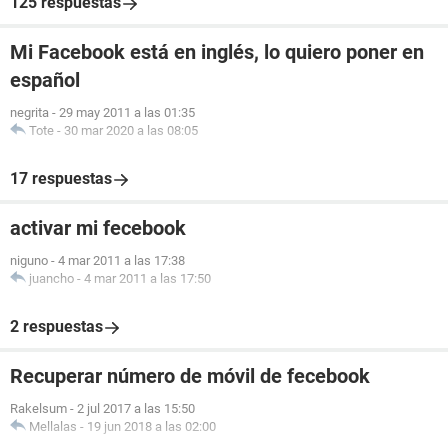
125 respuestas
Mi Facebook está en inglés, lo quiero poner en
español
negrita
-
29 may 2011 a las 01:35
Tote
-
30 mar 2020 a las 08:05
17 respuestas
activar mi fecebook
niguno
-
4 mar 2011 a las 17:38
juancho
-
4 mar 2011 a las 17:50
2 respuestas
Recuperar número de móvil de fecebook
Rakelsum
-
2 jul 2017 a las 15:50
Mellalas
-
19 jun 2018 a las 02:00