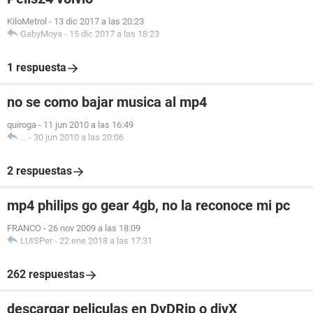
KiloMetrol
-
13 dic 2017 a las 20:23
GabyMoya
-
15 dic 2017 a las 18:23
1 respuesta
no se como bajar musica al mp4
quiroga
-
11 jun 2010 a las 16:49
...
-
30 jun 2010 a las 20:06
2 respuestas
mp4 philips go gear 4gb, no la reconoce mi pc
FRANCO
-
26 nov 2009 a las 18:09
LUISPer
-
22 ene 2018 a las 17:31
262 respuestas
descargar peliculas en DvDRip o divX