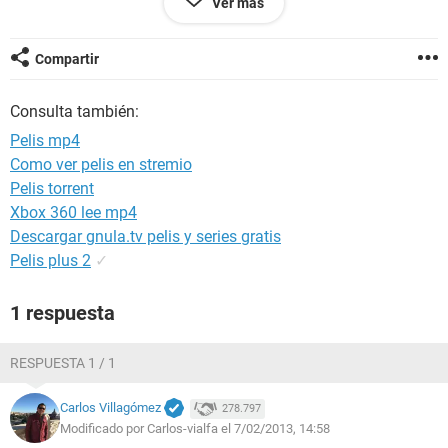
Ver más
tambien verdes para alquilar pelis. Estoy ya desquiciado
llevo una semana intentandolo, uso videora para
convertirlas.
Compartir
Ni arrastradolas ni añadiendolas a la biblioteca.
Consulta también:
gracias de antemano
Pelis mp4
Como ver pelis en stremio
Pelis torrent
Xbox 360 lee mp4
Descargar gnula.tv pelis y series gratis
Pelis plus 2
✓
1 respuesta
RESPUESTA 1 / 1
Carlos Villagómez
278.797
Modificado por Carlos-vialfa el 7/02/2013, 14:58