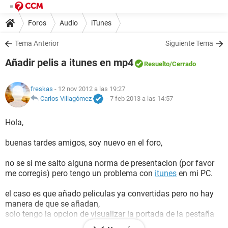
Foros
Audio
iTunes
Tema Anterior
Siguiente Tema
Añadir pelis a itunes en mp4
Resuelto
/Cerrado
freskas
- 12 nov 2012 a las 19:27
Carlos Villagómez
-
7 feb 2013 a las 14:57
Hola,
buenas tardes amigos, soy nuevo en el foro,
no se si me salto alguna norma de presentacion (por favor
me corregis) pero tengo un problema con
itunes
en mi PC.
el caso es que añado peliculas ya convertidas pero no hay
manera de que se añadan,
solo tengo la opcion de visualizar la portada de la pestaña
PELICULAS la bolsa verde par conprar pelis o los tickets