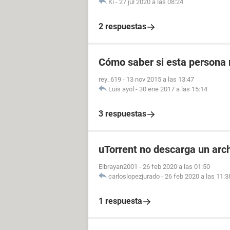
Ki
-
27 jul 2020 a las 08:24
2 respuestas
Cómo saber si esta persona 
rey_619
-
13 nov 2015 a las 13:47
Luis ayol
-
30 ene 2017 a las 15:14
3 respuestas
uTorrent no descarga un arch
Elbrayan2001
-
26 feb 2020 a las 01:50
carloslopezjurado
-
26 feb 2020 a las 11:3
1 respuesta