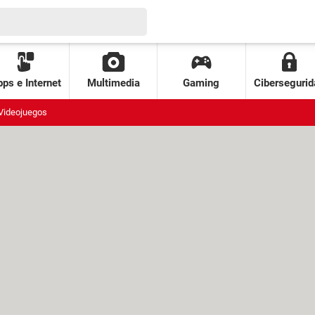
ps e Internet
Multimedia
Gaming
Cibersegurid
Videojuegos