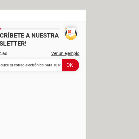
SCRÍBETE A NUESTRA
SLETTER!
cias
Ver un ejemplo