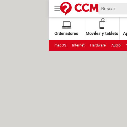
Ordenadores
Móviles y tablets
Ap
macOS
Internet
Hardware
Audio