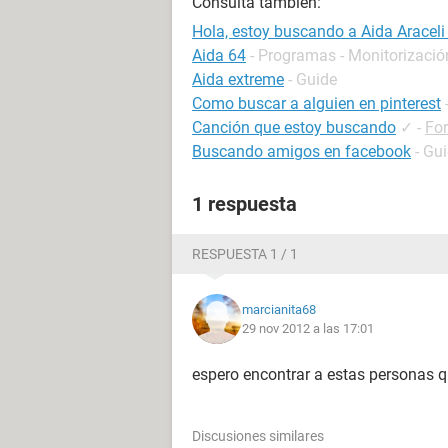
Consulta también:
Hola, estoy buscando a Aida Arace
Aida 64
- Programas - Monitorizació
Aida extreme
- Guide
Como buscar a alguien en pinterest
Canción que estoy buscando
✓
-
For
Buscando amigos en facebook
- Gu
1 respuesta
RESPUESTA 1 / 1
marcianita68
29 nov 2012 a las 17:01
espero encontrar a estas personas 
Discusiones similares