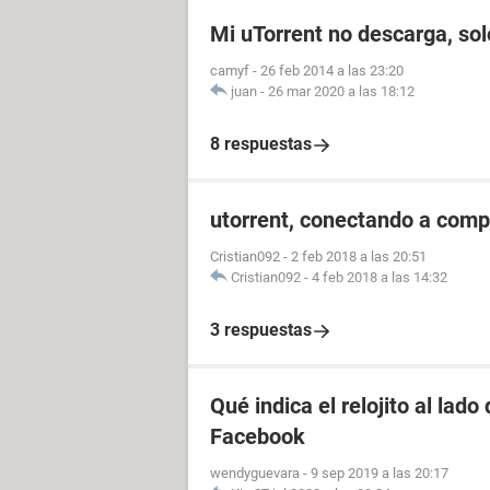
Mi uTorrent no descarga, so
camyf
-
26 feb 2014 a las 23:20
juan
-
26 mar 2020 a las 18:12
8 respuestas
utorrent, conectando a compi
Cristian092
-
2 feb 2018 a las 20:51
Cristian092
-
4 feb 2018 a las 14:32
3 respuestas
Qué indica el relojito al lad
Facebook
wendyguevara
-
9 sep 2019 a las 20:17