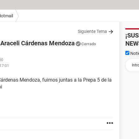
otmail
Siguiente Tema
¡SU
a Araceli Cárdenas Mendoza
NEW
Cerrado
Noti
00
 17:01
Cárdenas Mendoza, fuimos juntas a la Prepa 5 de la
i