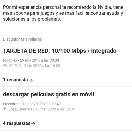
espero su pronta respuesta y gracias de antemano
POr mi experiencia personal te recomiendo la Nvidia, tiene
mas soporte para juegos y es mas facil encontrar ayuda y
soluciones a los problemas.
Discusiones similares
TARJETA DE RED: 10/100 Mbps / Integrado
rodolflex
-
29 nov 2015 a las 00:38
KY_WD
-
3 dic 2015 a las 16:05
1 respuesta
descargar películas gratis en móvil
isiscorrea
-
13 abr 2017 a las 19:49
José_Bautista
-
15 mar 2020 a las 20:04
4 respuestas