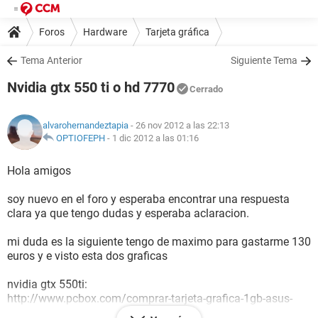
Foros
Hardware
Tarjeta gráfica
Tema Anterior
Siguiente Tema
Nvidia gtx 550 ti o hd 7770
Cerrado
alvarohernandeztapia
- 26 nov 2012 a las 22:13
OPTIOFEPH
-
1 dic 2012 a las 01:16
Hola amigos
soy nuevo en el foro y esperaba encontrar una respuesta
clara ya que tengo dudas y esperaba aclaracion.
mi duda es la siguiente tengo de maximo para gastarme 130
euros y e visto esta dos graficas
nvidia gtx 550ti:
http://www.pcbox.com/comprar-tarjeta-grafica-1gb-asus-
gtx550-ti-di-pcx-ddr5-hdmi_ask2178.aspx?