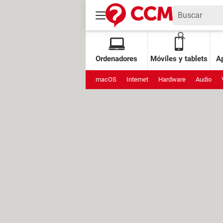
Ordenadores
Móviles y tablets
Ap
macOS
Internet
Hardware
Audio