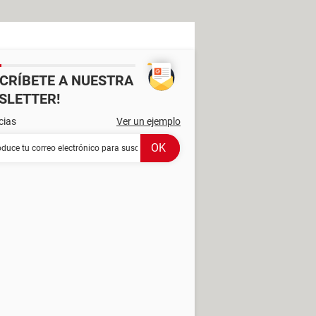
SCRÍBETE A NUESTRA
SLETTER!
cias
Ver un ejemplo