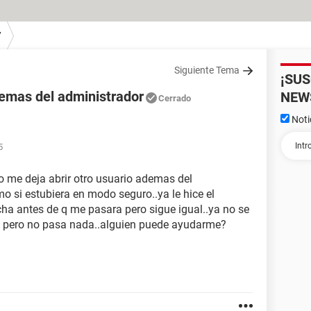
7
Siguiente Tema
¡SU
demas del administrador
NEW
Cerrado
Noti
5
o me deja abrir otro usuario ademas del
o si estubiera en modo seguro..ya le hice el
echa antes de q me pasara pero sigue igual..ya no se
e pero no pasa nada..alguien puede ayudarme?