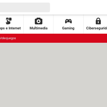
ps e Internet
Multimedia
Gaming
Cibersegurid
Videojuegos