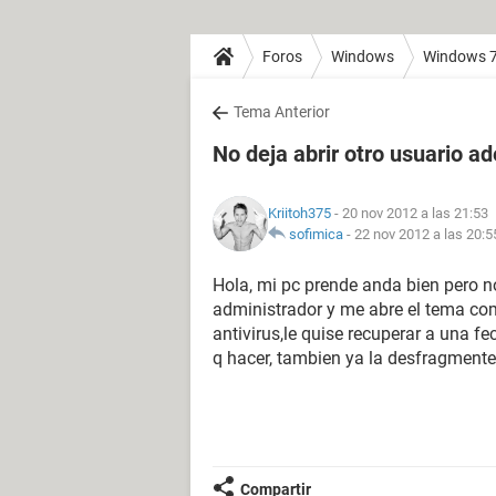
Foros
Windows
Windows 
Tema Anterior
No deja abrir otro usuario a
Kriitoh375
- 20 nov 2012 a las 21:53
sofimica
-
22 nov 2012 a las 20:5
Hola, mi pc prende anda bien pero n
administrador y me abre el tema com
antivirus,le quise recuperar a una f
q hacer, tambien ya la desfragment
Compartir